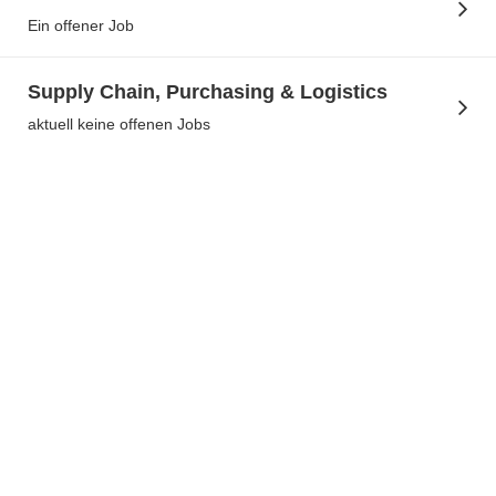
Ein offener Job
Supply Chain, Purchasing & Logistics
aktuell keine offenen Jobs
Impr
Date
Ein
Hinweis: A
Gründen d
leichteren
Lesbarkei
verwenden wi